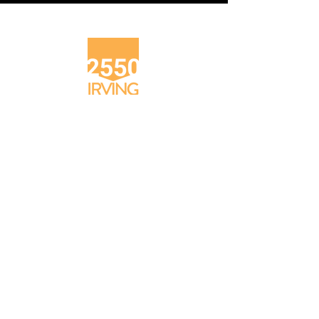
2550 Irving St
2550IrvingInfo@gmail.com
2550 歐文街 (Irving St)
電郵：
2550IrvingInfo@gmail.com